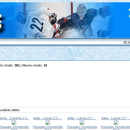
09:3
lžu skaits:
361
| Albumu skaits:
10
unākās bildes
atvija - Zviedrija 2:4...
Itālija - Latvija 2:5 (...
Itālija - Latvija 2:5 (...
Itālija - Latvija 2:5 (..
Pasaules čempionāts
Pasaules čempionāts
Pasaules čempionāts
Pasaules čempionāt