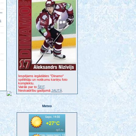
..
s
Iespējams iegādāties "Dinamo"
spēlētāju un notikumu kartiņu foto
komplektu.
Vairāk par to
ŠEIT
.
Neskaidrību gadījumā
JAUTĀ
.
Meteo