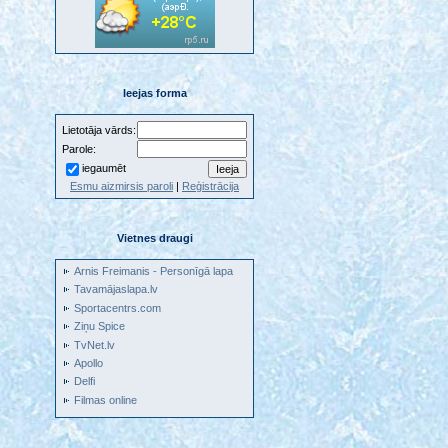
Ieejas forma
Lietotāja vārds:
Parole:
iegaumēt
Esmu aizmirsis paroli
|
Reģistrācija
Vietnes draugi
Arnis Freimanis - Personīgā lapa
Tavamājaslapa.lv
Sportacentrs.com
Ziņu Spice
TvNet.lv
Apollo
Delfi
Filmas online