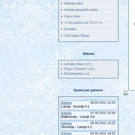
Hokeja video
Hokeja apspriežu telpa
Fanu zona
== Esi autors arī TU !!! ==
Kontakti
Tiešraides (Beta)
Albumi
Latvijas izlase
[117]
Rīgas "Dinamo"
[230]
Ekrāntapetes
[14]
Īsumā par galveno