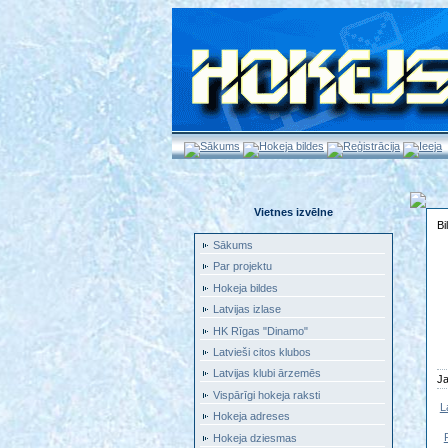
Sākums
Hokeja bildes
Reģistrācija
Ieeja
Vietnes izvēlne
Bi
Sākums
Par projektu
Hokeja bildes
Latvijas izlase
HK Rīgas "Dinamo"
Latvieši citos klubos
Latvijas klubi ārzemēs
Ja
Vispārīgi hokeja raksti
L
Hokeja adreses
Hokeja dziesmas